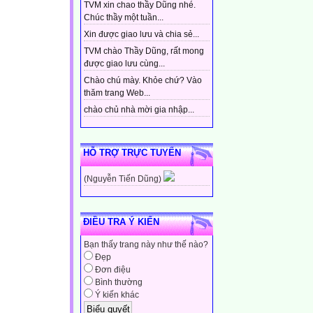
TVM xin chao thầy Dũng nhé.
Chúc thầy một tuần...
Xin được giao lưu và chia sẻ...
TVM chào Thầy Dũng, rất mong
được giao lưu cùng...
Chào chú mày. Khỏe chứ? Vào
thăm trang Web...
chào chủ nhà mời gia nhập...
HỖ TRỢ TRỰC TUYẾN
(Nguyễn Tiến Dũng)
ĐIỀU TRA Ý KIẾN
Bạn thấy trang này như thế nào?
Đẹp
Đơn điệu
Bình thường
Ý kiến khác