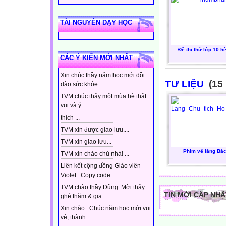
TÀI NGUYÊN DẠY HỌC
Đề thi thử lớp 10 h
CÁC Ý KIẾN MỚI NHẤT
Xin chúc thầy năm học mới dồi
TƯ LIỆU
(15 
dào sức khỏe...
TVM chúc thầy một mùa hè thật
vui và ý...
thích ...
TVM xin được giao lưu....
TVM xin giao lưu...
Phim về lăng Bá
TVM xin chào chủ nhà! ...
Liên kết cộng đồng Giáo viên
Violet . Copy code...
TVM chào thầy Dũng. Mời thầy
TIN MỚI CẬP NHẬ
ghé thăm & gia...
Xin chào . Chúc năm học mới vui
vẻ, thành...