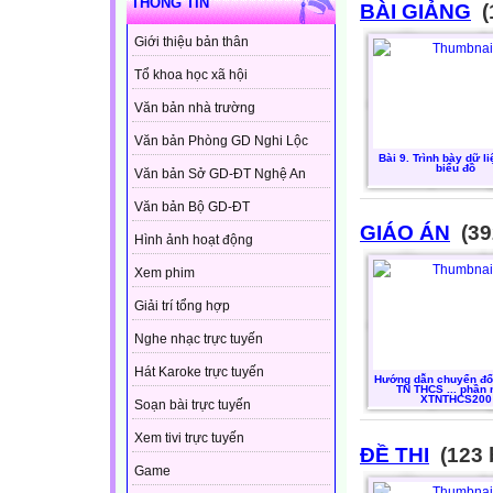
THÔNG TIN
BÀI GIẢNG
(
Giới thiệu bản thân
Tổ khoa học xã hội
Văn bản nhà trường
Văn bản Phòng GD Nghi Lộc
Bài 9. Trình bày dữ l
biểu đồ
Văn bản Sở GD-ĐT Nghệ An
Văn bản Bộ GD-ĐT
GIÁO ÁN
(39
Hình ảnh hoạt động
Xem phim
Giải trí tổng hợp
Nghe nhạc trực tuyến
Hát Karoke trực tuyến
Hướng dẫn chuyển đổi
TN THCS ... phần
XTNTHCS200
Soạn bài trực tuyến
Xem tivi trực tuyến
ĐỀ THI
(123 
Game