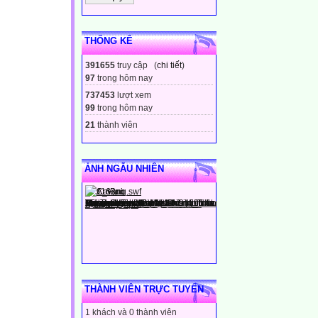
THỐNG KÊ
391655
truy cập (
chi tiết
)
97
trong hôm nay
737453
lượt xem
99
trong hôm nay
21
thành viên
ẢNH NGẪU NHIÊN
THÀNH VIÊN TRỰC TUYẾN
1 khách và 0 thành viên