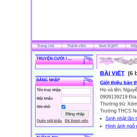
Trang chủ
Thành viên
Xem KQHT
Hộp
TRUYỆN CƯỜI ! ...
BÀI VIẾT
(6 b
ĐĂNG NHẬP
Giới thiệu bản 
Họ và tên: Nguyễ
Tên truy nhập
0909139219 Địa c
Mật khẩu
Thường trú: Xóm 
Ghi nhớ
Trường THCS Ngh
Sinh nhật lần
Quên mật khẩu
ĐK thành viên
Hình ảnh ngỗ