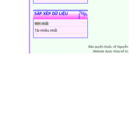
SẮP XẾP DỮ LIỆU
Mới nhất
Tải nhiều nhất
Bản quyền thuộc về Nguyễn 
Website được thừa kế từ